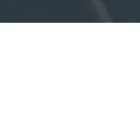
تحت 
Under liquid
Privacy Policy